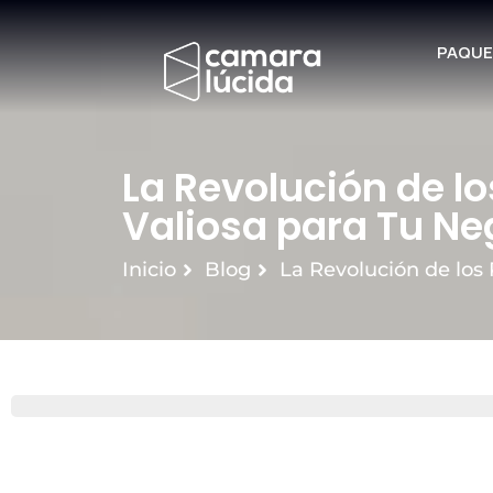
PAQUE
La Revolución de lo
Valiosa para Tu Ne
Inicio
Blog
La Revolución de los R