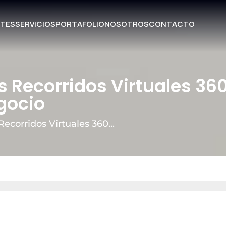
TES
SERVICIOS
PORTAFOLIO
NOSOTROS
CONTACTO
s Recorridos Virtuales 36
gocio
ecorridos Virtuales 360...