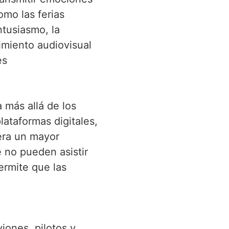
mo las ferias
ntusiasmo, la
rimiento audiovisual
es
 más allá de los
lataformas digitales,
era un mayor
 no pueden asistir
ermite que las
iones, pilotos y