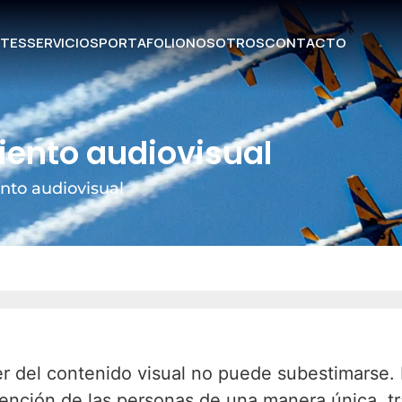
TES
SERVICIOS
PORTAFOLIO
NOSOTROS
CONTACTO
miento audiovisual
nto audiovisual
oder del contenido visual no puede subestimarse.
atención de las personas de una manera única, t